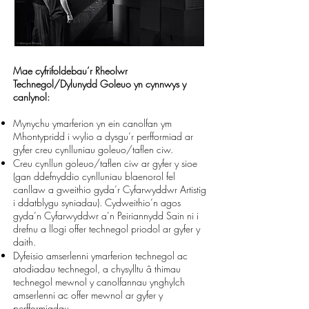
Mae cyfrifoldebau’r Rheolwr
Technegol/Dylunydd Goleuo yn cynnwys y
canlynol:
Mynychu ymarferion yn ein canolfan ym
Mhontypridd i wylio a dysgu’r perfformiad
ar
gyfer creu cynlluniau goleuo/taflen ciw.
Creu cynllun goleuo/taflen ciw ar gyfer y sioe
(gan ddefnyddio cynlluniau blaenorol
fel
canllaw a gweithio gyda’r Cyfarwyddwr Artistig
i ddatblygu syniadau).
Cydweithio’n agos
gyda’n Cyfarwyddwr a’n Peiriannydd Sain ni i
drefnu a llogi offer
technegol priodol ar gyfer y
daith.
Dyfeisio amserlenni ymarferion technegol ac
atodiadau technegol, a chysylltu â
thimau
technegol mewnol y canolfannau ynghylch
amserlenni ac offer mewnol ar
gyfer y
perfformiadau.