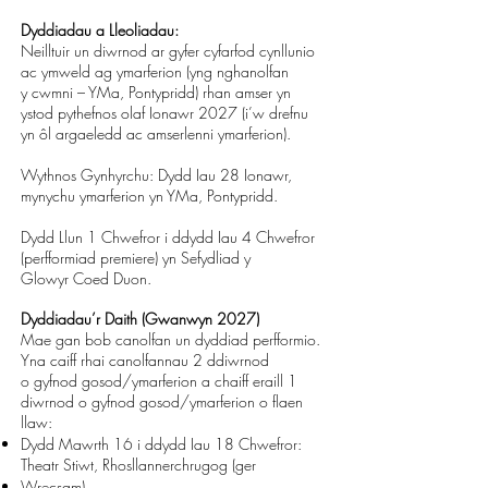
Dyddiadau a Lleoliadau:
Neilltuir un diwrnod ar gyfer cyfarfod cynllunio
ac ymweld ag ymarferion (yng nghanolfan
y
cwmni – YMa, Pontypridd) rhan amser yn
ystod pythefnos olaf Ionawr 2027 (i’w drefnu
yn ôl
argaeledd ac amserlenni ymarferion).
Wythnos Gynhyrchu: Dydd Iau 28 Ionawr,
mynychu ymarferion yn YMa, Pontypridd.
Dydd Llun 1 Chwefror i ddydd Iau 4 Chwefror
(perfformiad premiere) yn Sefydliad y
Glowyr
Coed Duon.
Dyddiadau’r Daith (Gwanwyn 2027)
Mae gan bob canolfan un dyddiad perfformio.
Yna caiff rhai canolfannau 2 ddiwrnod
o
gyfnod gosod/ymarferion a chaiff eraill 1
diwrnod o gyfnod gosod/ymarferion o flaen
llaw:
Dydd Mawrth 16 i ddydd Iau 18 Chwefror:
Theatr Stiwt, Rhosllannerchrugog (ger
Wrecsam)