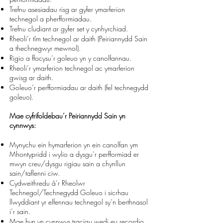
Trefnu asesiadau risg ar gyfer ymarferion
technegol a pherfformiadau.
Trefnu cludiant ar gyfer set y cynhyrchiad.
Rheoli’r tîm technegol ar daith (Peiriannydd Sain
a thechnegwyr mewnol).
Rigio a ffocysu’r goleuo yn y canolfannau.
Rheoli’r ymarferion technegol ac ymarferion
gwisg ar daith.
Goleuo’r perfformiadau ar daith (fel technegydd
goleuo).
Mae cyfrifoldebau’r Peiriannydd Sain yn
cynnwys:
Mynychu ein hymarferion yn ein canolfan ym
Mhontypridd i wylio a dysgu’r
perfformiad er
mwyn creu/dysgu rigiau sain a chynllun
sain/taflenni ciw.
Cydweithredu â’r Rheolwr
Technegol/Technegydd Goleuo i sicrhau
llwyddiant yr
elfennau technegol sy’n berthnasol
i’r sain.
Mae hyn yn cynnwys traciau wedi eu
recordio