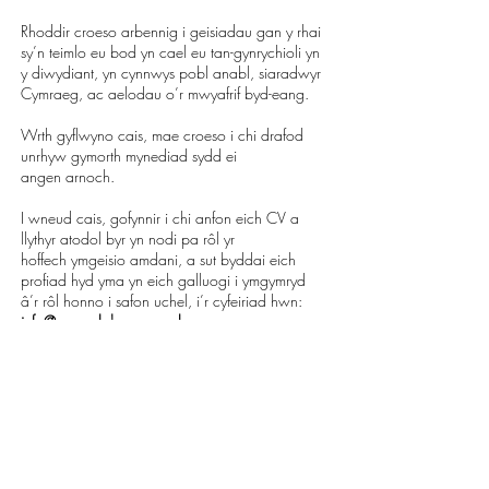
Rhoddir croeso arbennig i geisiadau gan y rhai
sy’n teimlo eu bod yn cael eu tan-gynrychioli
yn
y diwydiant, yn cynnwys pobl anabl, siaradwyr
Cymraeg, ac aelodau o’r mwyafrif byd-
eang.
Wrth gyflwyno cais, mae croeso i chi drafod
unrhyw gymorth mynediad sydd ei
angen
arnoch.
I wneud cais, gofynnir i chi anfon eich CV a
llythyr atodol byr yn nodi pa rôl yr
hoffech
ymgeisio amdani, a sut byddai eich
profiad hyd yma yn eich galluogi i ymgymryd
â’r rôl
honno i safon uchel, i’r cyfeiriad hwn:
info@ransackdance.co.uk
Mae croeso hefyd i chi ddefnyddio’r cyfeiriad
ebost hwn i gysylltu gydag unrhyw
gwestiwn
cyn cyflwyno cais.
Dyddiad olaf i gyflwyno cais: Dydd Mawrth 30
Mehefin 5yp.