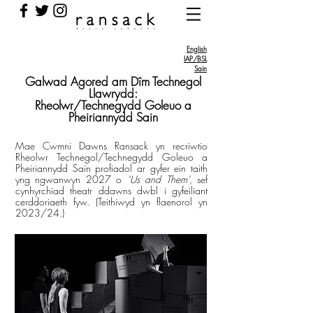
English
IAP/BSL
Sain
Galwad Agored am Dîm Technegol
Llawrydd:
Rheolwr/Technegydd Goleuo a
Pheiriannydd Sain
Mae Cwmni Dawns Ransack yn recriwtio
Rheolwr Technegol/Technegydd Goleuo a
Pheiriannydd Sain profiadol ar gyfer ein taith
yng ngwanwyn 2027 o
‘Us and Them’,
sef
cynhyrchiad theatr ddawns dwbl i gyfeiliant
cerddoriaeth fyw. (Teithiwyd yn flaenorol yn
2023/24.)