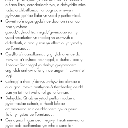
o flaen llaw, cerddoriaeth fyw, a defnyddio mics
radio a chlustffonau i
alluogi dawnswyr i
gyflwyno geiriau llafar yn ystod y perfformiad.
Gweithio’n agos gyda’r cerddorion i sicrhau
bod y cyfnod
gosod/cyfnod
technegol/gwiriadau sain yn
ystod ymarferion yn rhedeg yn esmwyth a
didrafferth, a
bod y sain yn effeithiol yn ystod y
perfformiadau.
Cysylltu â’r canolfannau ynghylch offer cerdd
mewnol a’r cyfnod technegol, a sicrhau
bod y
Rheolwr Technegol yn derbyn gwybodaeth
ynghylch unrhyw offer y mae
angen i’r cwmni ei
logi.
Cefnogi a rheoli/datrys unrhyw broblemau a
allai godi mewn perthynas â thechnoleg
cerdd
pan yn teithio i wahanol ganolfannau.
Defnyddio Q-lab yn ystod perfformiadau ar
gyfer traciau cefndir, a rheoli lefelau
ac
ansawdd sain cerddoriaeth fyw a geiriau
llafar yn ystod perfformiadau.
Ceir cymorth gan dechnegwyr theatr mewnol ar
gyfer pob perfformiad ym mhob canolfan.