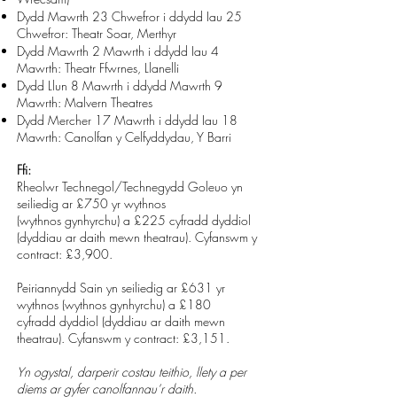
Dydd Mawrth 23 Chwefror i ddydd Iau 25
Chwefror: Theatr Soar, Merthyr
Dydd Mawrth 2 Mawrth i ddydd Iau 4
Mawrth: Theatr Ffwrnes, Llanelli
Dydd Llun 8 Mawrth i ddydd Mawrth 9
Mawrth: Malvern Theatres
Dydd Mercher 17 Mawrth i ddydd Iau 18
Mawrth: Canolfan y Celfyddydau, Y Barri
Ffi:
Rheolwr Technegol/Technegydd Goleuo yn
seiliedig ar £750 yr wythnos
(wythnos
gynhyrchu) a £225 cyfradd dyddiol
(dyddiau ar daith mewn theatrau). Cyfanswm y
contract:
£3,900.
Peiriannydd Sain yn seiliedig ar £631 yr
wythnos (wythnos gynhyrchu) a £180
cyfradd
dyddiol (dyddiau ar daith mewn
theatrau). Cyfanswm y contract: £3,151.
Yn ogystal, darperir costau teithio, llety a per
diems ar gyfer canolfannau’r daith.